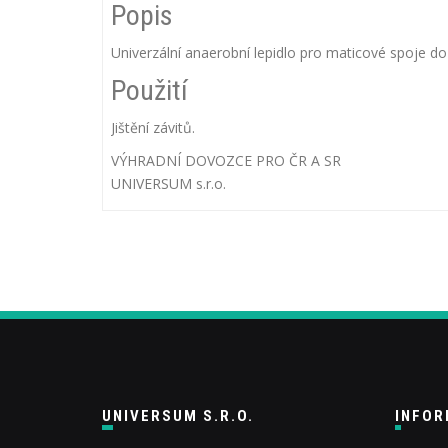
Popis
Univerzální anaerobní lepidlo pro maticové spoje d
Použití
Jištění závitů.
VÝHRADNÍ DOVOZCE PRO ČR A SR
UNIVERSUM s.r.o.
UNIVERSUM S.R.O.
INFO