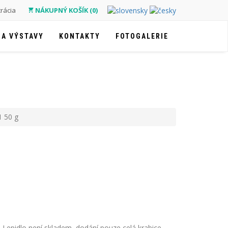
trácia
NÁKUPNÝ KOŠÍK (0)
 A VÝSTAVY
KONTAKTY
FOTOGALERIE
 50 g
epidlo není skladem, dodání pouze celá krabice -