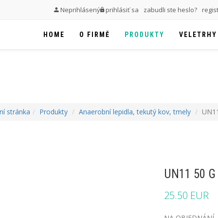
Neprihlásený
prihlásiť sa
zabudli ste heslo?
regis
HOME
O FIRMĚ
PRODUKTY
VELETRHY
í stránka
Produkty
Anaerobní lepidla, tekutý kov, tmely
UN11
UN11 50 G
25.50 EUR
NA OBJEDNÁNÍ - L