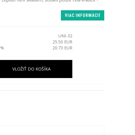
VIAC INFORMÁCIÍ
UNI-32
25.50 EUR
3%
20.73 EUR
VLOŽIŤ DO KOŠÍKA