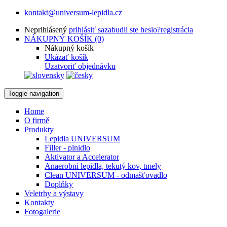
kontakt@universum-lepidla.cz
Neprihlásený
prihlásiť sa
zabudli ste heslo?
registrácia
NÁKUPNÝ KOŠÍK (0)
Nákupný košík
Ukázať košík
Uzatvoriť objednávku
Toggle navigation
Home
O firmě
Produkty
Lepidla UNIVERSUM
Filler - plnidlo
Aktivator a Accelerator
Anaerobní lepidla, tekutý kov, tmely
Clean UNIVERSUM - odmašťovadlo
Doplňky
Veletrhy a výstavy
Kontakty
Fotogalerie