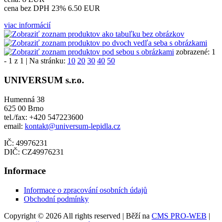
cena bez DPH 23%
6.50 EUR
viac informácií
zobrazené: 1
- 1 z 1 | Na stránku:
10
20
30
40
50
UNIVERSUM s.r.o.
Humenná 38
625 00 Brno
tel./fax: +420 547223600
email:
kontakt@universum-lepidla.cz
IČ: 49976231
DIČ: CZ49976231
Informace
Informace o zpracování osobních údajů
Obchodní podmínky
Copyright © 2026 All rights reserved | Běží na
CMS PRO-WEB
|