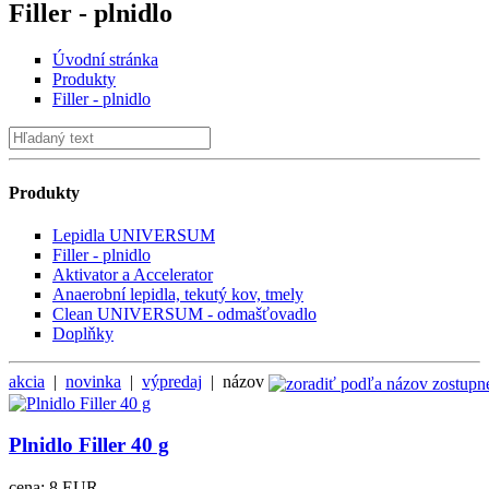
Filler - plnidlo
Úvodní stránka
Produkty
Filler - plnidlo
Produkty
Lepidla UNIVERSUM
Filler - plnidlo
Aktivator a Accelerator
Anaerobní lepidla, tekutý kov, tmely
Clean UNIVERSUM - odmašťovadlo
Doplňky
akcia
|
novinka
|
výpredaj
|
názov
Plnidlo Filler 40 g
cena:
8 EUR