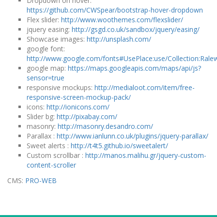
Dropdown on hover:
https://github.com/CWSpear/bootstrap-hover-dropdown
Flex slider:
http://www.woothemes.com/flexslider/
jquery easing:
http://gsgd.co.uk/sandbox/jquery/easing/
Showcase images:
http://unsplash.com/
google font:
http://www.google.com/fonts#UsePlace:use/Collection:Rale
google map:
https://maps.googleapis.com/maps/api/js?
sensor=true
responsive mockups:
http://medialoot.com/item/free-
responsive-screen-mockup-pack/
icons:
http://ionicons.com/
Slider bg:
http://pixabay.com/
masonry:
http://masonry.desandro.com/
Parallax :
http://www.ianlunn.co.uk/plugins/jquery-parallax/
Sweet alerts :
http://t4t5.github.io/sweetalert/
Custom scrollbar :
http://manos.malihu.gr/jquery-custom-
content-scroller
CMS:
PRO-WEB