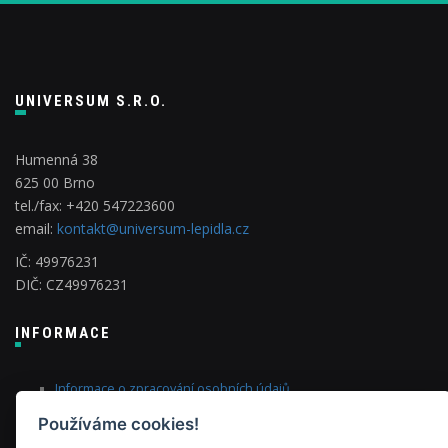
UNIVERSUM S.R.O.
Humenná 38
625 00 Brno
tel./fax: +420 547223600
email:
kontakt@universum-lepidla.cz
IČ: 49976231
DIČ: CZ49976231
INFORMACE
Informace o zpracování osobních údajů
Obchodní podmínky
Používáme cookies!