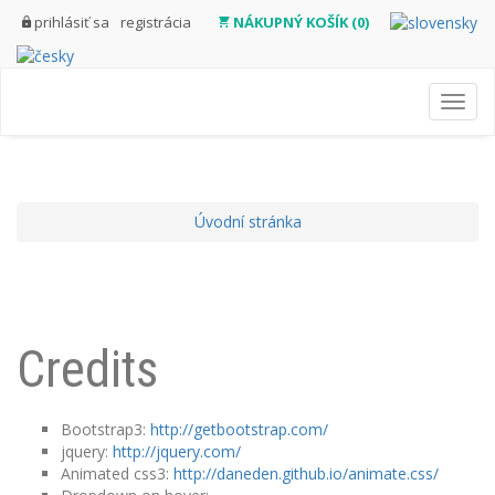
prihlásiť sa
registrácia
NÁKUPNÝ KOŠÍK (0)
Toggl
navig
Úvodní stránka
Credits
Bootstrap3:
http://getbootstrap.com/
jquery:
http://jquery.com/
Animated css3:
http://daneden.github.io/animate.css/