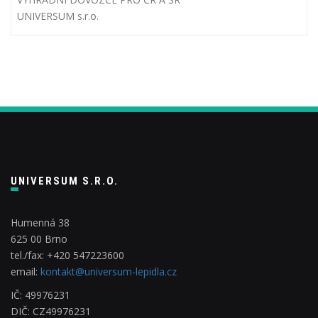
UNIVERSUM s.r.o.
UNIVERSUM S.R.O.
Humenná 38
625 00 Brno
tel./fax: +420 547223600
email:
kontakt@universum-lepidla.cz
IČ: 49976231
DIČ: CZ49976231