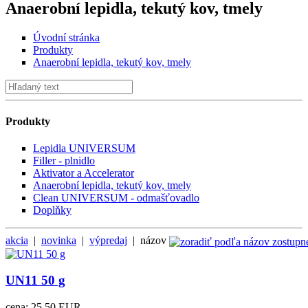
Anaerobní lepidla, tekutý kov, tmely
Úvodní stránka
Produkty
Anaerobní lepidla, tekutý kov, tmely
Produkty
Lepidla UNIVERSUM
Filler - plnidlo
Aktivator a Accelerator
Anaerobní lepidla, tekutý kov, tmely
Clean UNIVERSUM - odmašťovadlo
Doplňky
akcia
|
novinka
|
výpredaj
|
názov
UN11 50 g
cena:
25.50 EUR