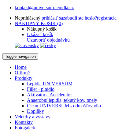
kontakt@universum-lepidla.cz
Neprihlásený
prihlásiť sa
zabudli ste heslo?
registrácia
NÁKUPNÝ KOŠÍK (0)
Nákupný košík
Ukázať košík
Uzatvoriť objednávku
Toggle navigation
Home
O firmě
Produkty
Lepidla UNIVERSUM
Filler - plnidlo
Aktivator a Accelerator
Anaerobní lepidla, tekutý kov, tmely
Clean UNIVERSUM - odmašťovadlo
Doplňky
Veletrhy a výstavy
Kontakty
Fotogalerie