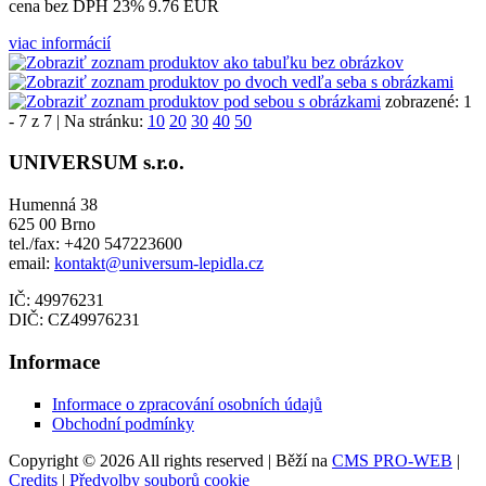
cena bez DPH 23%
9.76 EUR
viac informácií
zobrazené: 1
- 7 z 7 | Na stránku:
10
20
30
40
50
UNIVERSUM s.r.o.
Humenná 38
625 00 Brno
tel./fax: +420 547223600
email:
kontakt@universum-lepidla.cz
IČ: 49976231
DIČ: CZ49976231
Informace
Informace o zpracování osobních údajů
Obchodní podmínky
Copyright © 2026 All rights reserved | Běží na
CMS PRO-WEB
|
Credits
|
Předvolby souborů cookie